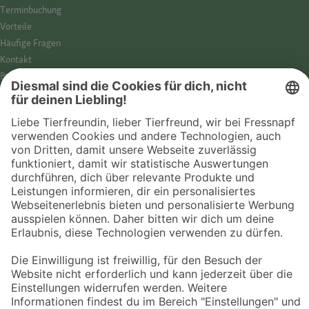
Termin­buchung
Vorteile
Häufige Fragen
Kontakt
Barrierefreiheit
Impressum
Datenschutz­hinweise
Cookies
AGB
Entdecke Fressnapf
Tierversicherung
GPS-Tracker
Fressnapf Salon
Online-Shop
© 2026 Fressnapf Tiernahrungs GmbH
Westpreußenstraße 32-38