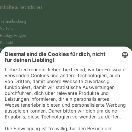
Inhalte & Rechtliches
Termin­buchung
Vorteile
Häufige Fragen
Kontakt
Barrierefreiheit
Impressum
Datenschutz­hinweise
Cookies
AGB
Entdecke Fressnapf
Tierversicherung
GPS-Tracker
Fressnapf Salon
Online-Shop