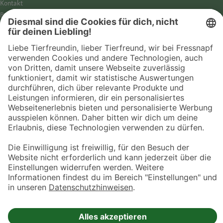
Kontakt
Barrierefreiheit
Impressum
Datenschutz­hinweise
Cookies
AGB
Entdecke Fressnapf
Tierversicherung
GPS-Tracker
Fressnapf Salon
Online-Shop
© 2026 Fressnapf Tiernahrungs GmbH
Westpreußenstraße 32-38
47809 Krefeld