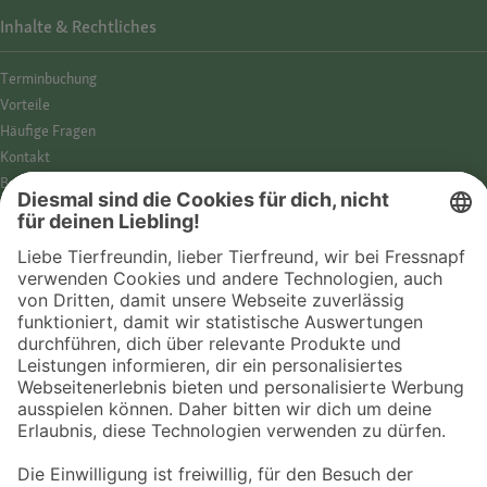
Inhalte & Rechtliches
Termin­buchung
Vorteile
Häufige Fragen
Kontakt
Barrierefreiheit
Impressum
Datenschutz­hinweise
Cookies
AGB
Entdecke Fressnapf
Tierversicherung
GPS-Tracker
Fressnapf Salon
Online-Shop