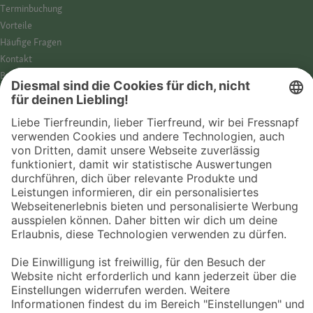
Termin­buchung
Vorteile
Häufige Fragen
Kontakt
Barrierefreiheit
Impressum
Datenschutz­hinweise
Cookies
AGB
Entdecke Fressnapf
Tierversicherung
GPS-Tracker
Fressnapf Salon
Online-Shop
© 2026 Fressnapf Tiernahrungs GmbH
Westpreußenstraße 32-38