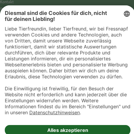
Kontakt
Barrierefreiheit
Impressum
Datenschutz­hinweise
Cookies
AGB
Entdecke Fressnapf
Tierversicherung
GPS-Tracker
Fressnapf Salon
Online-Shop
© 2026 Fressnapf Tiernahrungs GmbH
Westpreußenstraße 32-38
47809 Krefeld