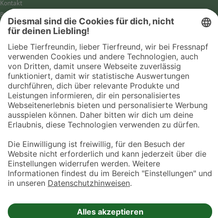
Kontakt
Barrierefreiheit
Impressum
Datenschutz­hinweise
Cookies
AGB
Entdecke Fressnapf
Tierversicherung
GPS-Tracker
Fressnapf Salon
Online-Shop
© 2026 Fressnapf Tiernahrungs GmbH
Westpreußenstraße 32-38
47809 Krefeld