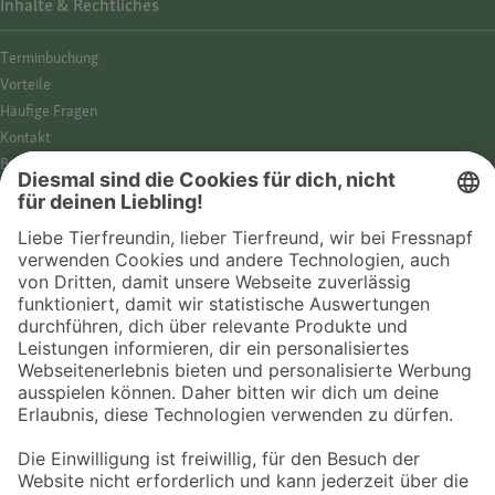
Inhalte & Rechtliches
Termin­buchung
Vorteile
Häufige Fragen
Kontakt
Barrierefreiheit
Impressum
Datenschutz­hinweise
Cookies
AGB
Entdecke Fressnapf
Tierversicherung
GPS-Tracker
Fressnapf Salon
Online-Shop