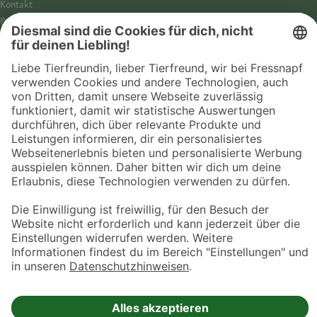
Kontakt
Barrierefreiheit
Impressum
Datenschutz­hinweise
Cookies
AGB
Entdecke Fressnapf
Tierversicherung
GPS-Tracker
Fressnapf Salon
Online-Shop
© 2026 Fressnapf Tiernahrungs GmbH
Westpreußenstraße 32-38
47809 Krefeld