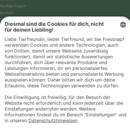
Häufige Fragen
Kontakt
Barrierefreiheit
Impressum
Datenschutz­hinweise
Cookies
AGB
Entdecke Fressnapf
Tierversicherung
GPS-Tracker
Fressnapf Salon
Online-Shop
© 2026 Fressnapf Tiernahrungs GmbH
Westpreußenstraße 32-38
47809 Krefeld