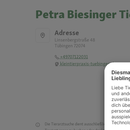
Petra Biesinger Ti
Adresse
Linsenbergstraße 48
Tübingen 72074
+49707122031
kleintierpraxis-tuebingen.de
Die Tierarztsuche dient ausschließlich dazu, Tierar