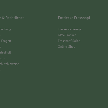
e & Rechtliches
Entdecke Fressnapf
­buchung
Tierversicherung
e
GPS-Tracker
e Fragen
Fressnapf Salon
t
Online-Shop
efreiheit
sum
hutz­hinweise
s