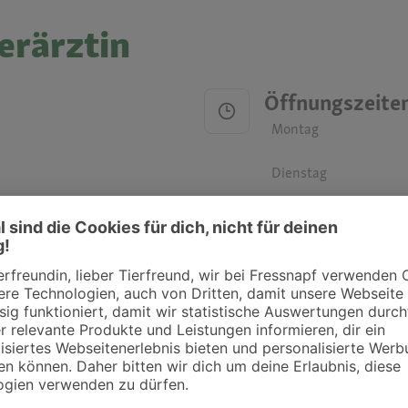
erärztin
Öffnungszeite
Montag
Dienstag
Mittwoch
Donnerstag
Freitag
Samstag
Sonntag
ztpraxen und Kliniken in deiner Nähe übersichtlich anzuzeigen. Über Dr. Fressnap