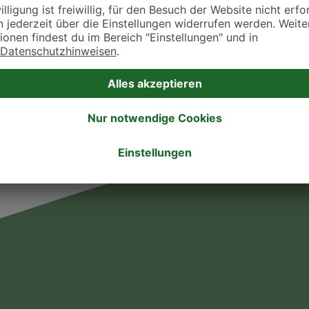
takt zu treten. Bitte wende dich hierfür direkt an die jeweilige Praxis oder Klin
. Fressnapf Tierarztsuche als Praxis gelistet werden oder Ihre Daten ändern 