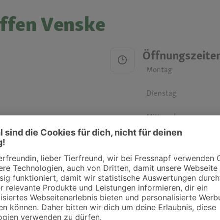
effen Venske
Öffnungszeite
Montag
Dienstag
Mittwoch
Donnerstag
Freitag
Samstag
Sonntag