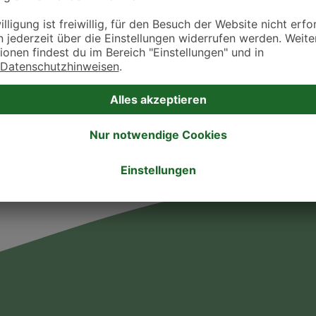
ztpraxen und Kliniken in deiner Nähe übersichtlich anzuzeigen. Über Dr. Fressnap
takt zu treten. Bitte wende dich hierfür direkt an die jeweilige Praxis oder Klin
. Fressnapf Tierarztsuche als Praxis gelistet werden oder Ihre Daten ändern 