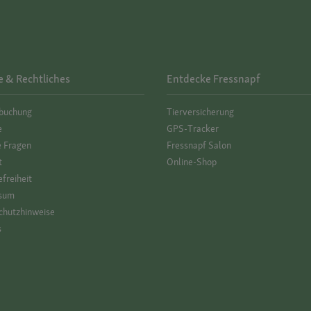
e & Rechtliches
Entdecke Fressnapf
­buchung
Tierversicherung
e
GPS-Tracker
e Fragen
Fressnapf Salon
t
Online-Shop
efreiheit
sum
hutz­hinweise
s