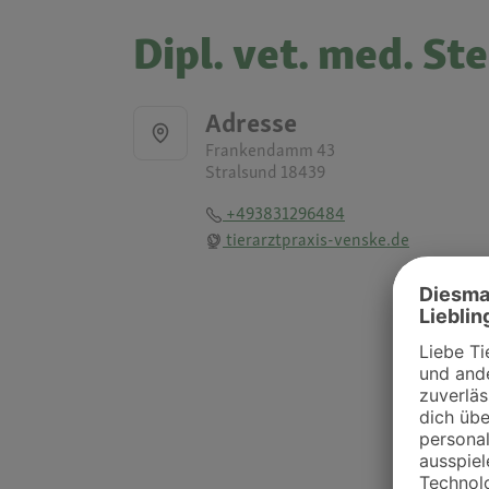
Dipl. vet. med. St
Adresse
Frankendamm 43
Stralsund 18439
+493831296484
tierarztpraxis-venske.de