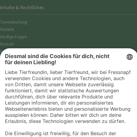
Inhalte & Rechtliches
Termin­buchung
Vorteile
Häufige Fragen
Kontakt
Barrierefreiheit
Impressum
Datenschutz­hinweise
Cookies
AGB
Entdecke Fressnapf
Tierversicherung
GPS-Tracker
Fressnapf Salon
Online-Shop