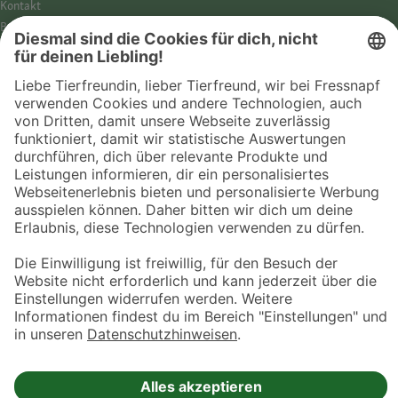
Kontakt
Barrierefreiheit
Impressum
Datenschutz­hinweise
Cookies
AGB
Entdecke Fressnapf
Tierversicherung
GPS-Tracker
Fressnapf Salon
Online-Shop
© 2026 Fressnapf Tiernahrungs GmbH
Westpreußenstraße 32-38
47809 Krefeld