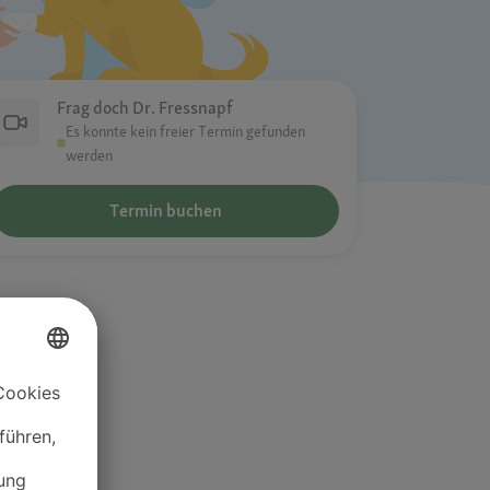
Frag doch Dr. Fressnapf
Es konnte kein freier Termin gefunden
werden
Termin buchen