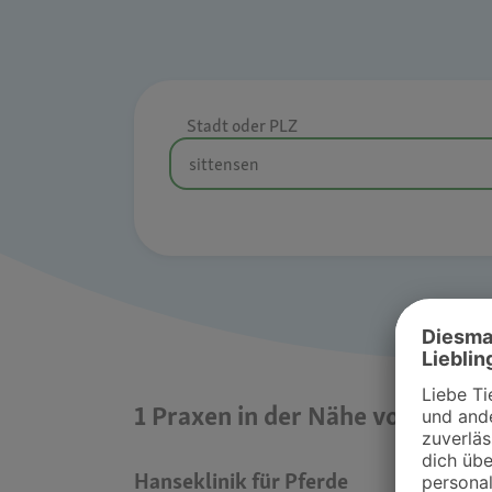
Stadt oder PLZ
1 Praxen in der Nähe von sitten
Hanseklinik für Pferde