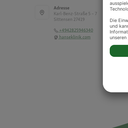
Adresse
Karl-Benz-Straße 5 – 7
Sittensen 27419
+4942825946340
hanseklinik.com