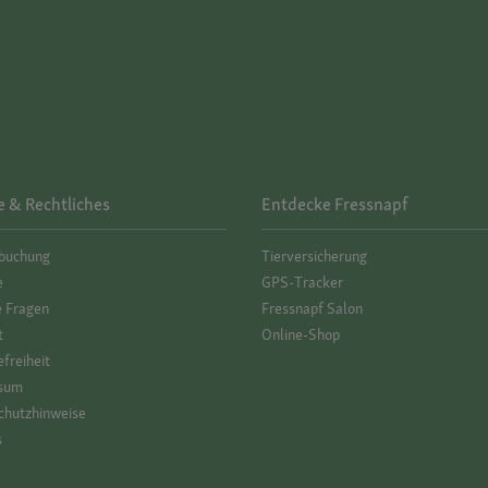
e & Rechtliches
Entdecke Fressnapf
­buchung
Tierversicherung
e
GPS-Tracker
e Fragen
Fressnapf Salon
t
Online-Shop
efreiheit
sum
hutz­hinweise
s