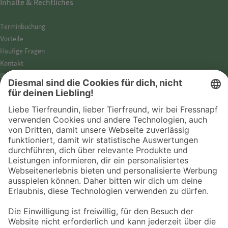
Inhalte & Rechtliches
Termin­buchung
Vorteile
Häufige Fragen
Kontakt
Barrierefreiheit
Impressum
Datenschutz­hinweise
Cookies
AGB
Entdecke Fressnapf
Tierversicherung
GPS-Tracker
Fressnapf Salon
Online-Shop