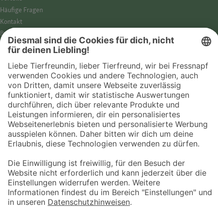
Häufige Fragen
Kontakt
Barrierefreiheit
Impressum
Datenschutz­hinweise
Cookies
AGB
Entdecke Fressnapf
Tierversicherung
GPS-Tracker
Fressnapf Salon
Online-Shop
© 2026 Fressnapf Tiernahrungs GmbH
Westpreußenstraße 32-38
47809 Krefeld