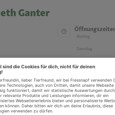
beth Ganter
Öffnungszeite
Montag
Dienstag
Mittwoch
Donnerstag
Freitag
Samstag
Sonntag
ztpraxen und Kliniken in deiner Nähe übersichtlich anzuzeigen. Über Dr. Fressnap