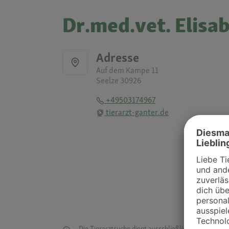
Dr.med.vet. Elisa
Adresse
Auf dem Kampe 11
Seelze 30926
+49503174967
tierarzt-ganter.de
Die Tierarztsuche dient ausschließlich dazu, Tierar