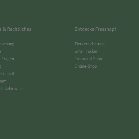
e & Rechtliches
Entdecke Fressnapf
­buchung
Tierversicherung
e
GPS-Tracker
e Fragen
Fressnapf Salon
t
Online-Shop
efreiheit
sum
hutz­hinweise
s