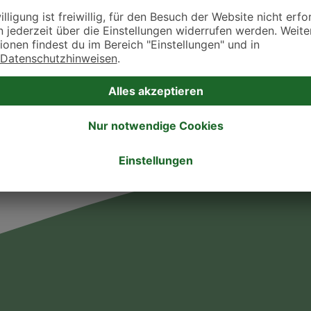
takt zu treten. Bitte wende dich hierfür direkt an die jeweilige Praxis oder Klin
. Fressnapf Tierarztsuche als Praxis gelistet werden oder Ihre Daten ändern 