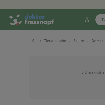
T
Tierarztsuche
Seelze
Dr.med.v
Sichere dich j