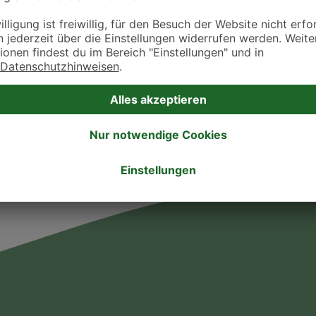
ztpraxen und Kliniken in deiner Nähe übersichtlich anzuzeigen. Über Dr. Fressnap
takt zu treten. Bitte wende dich hierfür direkt an die jeweilige Praxis oder Klin
. Fressnapf Tierarztsuche als Praxis gelistet werden oder Ihre Daten ändern 