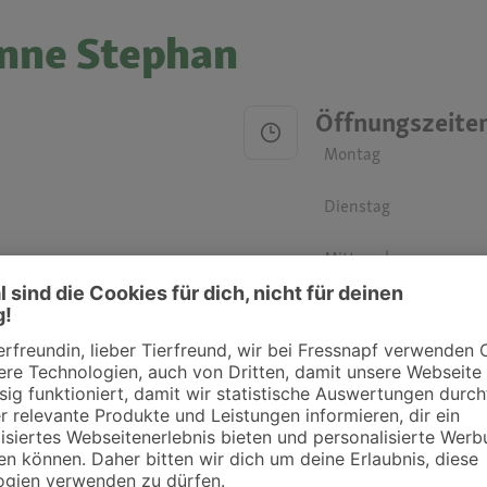
anne Stephan
Öffnungszeite
Montag
Dienstag
Mittwoch
Donnerstag
Freitag
Samstag
Sonntag