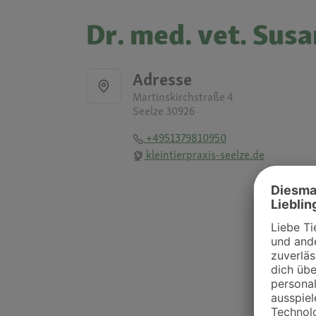
Dr. med. vet. Sus
Adresse
Martinskirchstraße 4
Seelze 30926
+4951379810950
kleintierpraxis-seelze.de