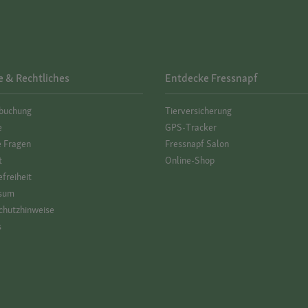
e & Rechtliches
Entdecke Fressnapf
­buchung
Tierversicherung
e
GPS-Tracker
e Fragen
Fressnapf Salon
t
Online-Shop
efreiheit
sum
hutz­hinweise
s