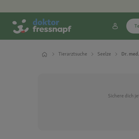
T
Tierarztsuche
Seelze
Dr. med
Sichere dich j