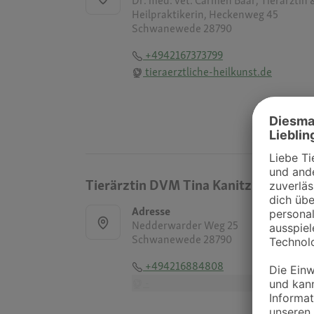
Dr. med. vet. Carmen Baar, Tierärztin 
Heilpraktikerin, Heckenweg 45
Schwanewede 28790
+4942167373799
tieraerztliche-heilkunst.de
Tierärztin DVM Tina Kanitz
Adresse
Nedderwarder Weg 25
Schwanewede 28790
+494216884808
-