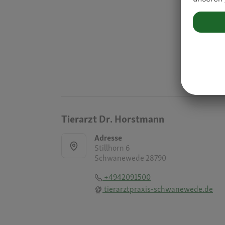
Tierarzt Dr. Horstmann
Adresse
Stillhorn 6
Schwanewede 28790
+4942091500
tierarztpraxis-schwanewede.de