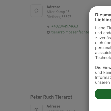
Adresse
Alter Kamp 15
Rietberg 33397
+492944974663
tierarzt-moesenfechtel.de
Peter Ruch Tierarzt
Adresse