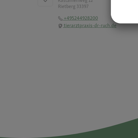
Kastanienweg 12
Rietberg 33397
+495244928200
tierarztpraxis-dr-ruch.de