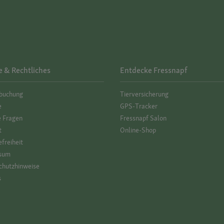
e & Rechtliches
Entdecke Fressnapf
­buchung
Tierversicherung
e
GPS-Tracker
e Fragen
Fressnapf Salon
t
Online-Shop
efreiheit
sum
hutz­hinweise
s