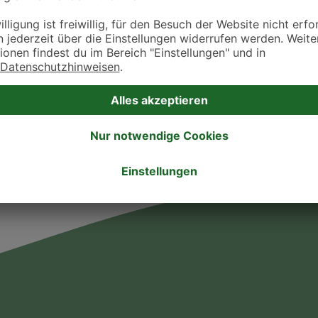
ztpraxen und Kliniken in deiner Nähe übersichtlich anzuzeigen. Über Dr. Fressnap
takt zu treten. Bitte wende dich hierfür direkt an die jeweilige Praxis oder Klin
. Fressnapf Tierarztsuche als Praxis gelistet werden oder Ihre Daten ändern 