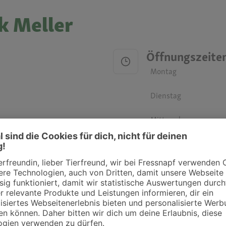
k Meller
Öffnungszeite
Montag
Dienstag
Mittwoch
Donnerstag
Freitag
Samstag
Sonntag