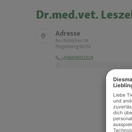
Dr.med.vet. Lesze
Adresse
Am Wäldchen 1A
Riegelsberg 66292
+496806922029
-