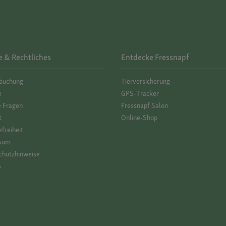
e & Rechtliches
Entdecke Fressnapf
­buchung
Tierversicherung
e
GPS-Tracker
e Fragen
Fressnapf Salon
t
Online-Shop
efreiheit
sum
hutz­hinweise
s