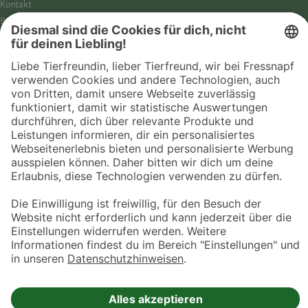
Kontakt
Barrierefreiheit
Impressum
Datenschutz­hinweise
Cookies
AGB
Entdecke Fressnapf
Tierversicherung
GPS-Tracker
Fressnapf Salon
Online-Shop
© 2026 Fressnapf Tiernahrungs GmbH
Westpreußenstraße 32-38
47809 Krefeld