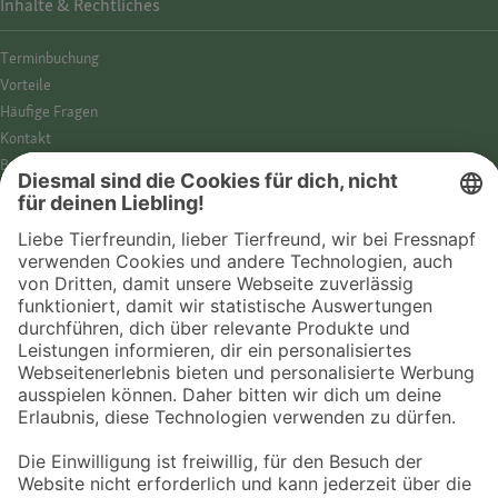
Inhalte & Rechtliches
Termin­buchung
Vorteile
Häufige Fragen
Kontakt
Barrierefreiheit
Impressum
Datenschutz­hinweise
Cookies
AGB
Entdecke Fressnapf
Tierversicherung
GPS-Tracker
Fressnapf Salon
Online-Shop