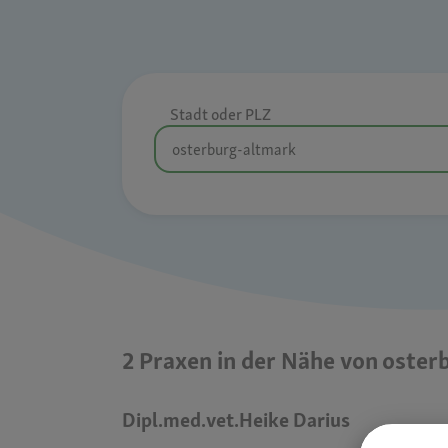
Stadt oder PLZ
2 Praxen in der Nähe von oste
Dipl.med.vet.Heike Darius