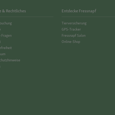
e & Rechtliches
Entdecke Fressnapf
­buchung
Tierversicherung
e
GPS-Tracker
e Fragen
Fressnapf Salon
t
Online-Shop
efreiheit
sum
hutz­hinweise
s