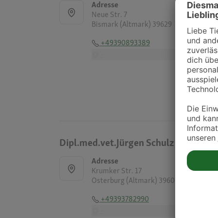
Adresse
Neue Str. 7
Bismark (Altmark) 39629
+49390893389
-
Dipl.med.vet.Jürgen Schulz
Adresse
Krumker Str. 17
Osterburg (Altmark) 39606
+49393782990
-