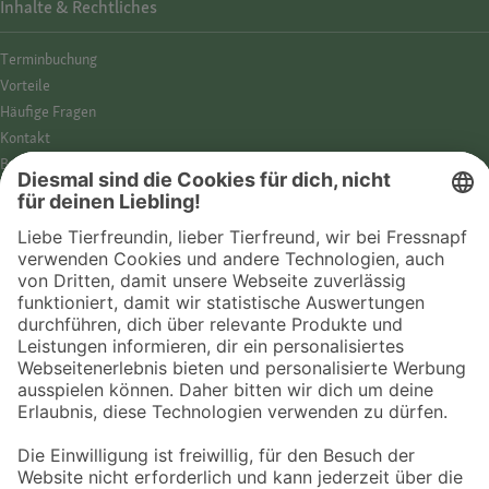
Inhalte & Rechtliches
Termin­buchung
Vorteile
Häufige Fragen
Kontakt
Barrierefreiheit
Impressum
Datenschutz­hinweise
Cookies
AGB
Entdecke Fressnapf
Tierversicherung
GPS-Tracker
Fressnapf Salon
Online-Shop