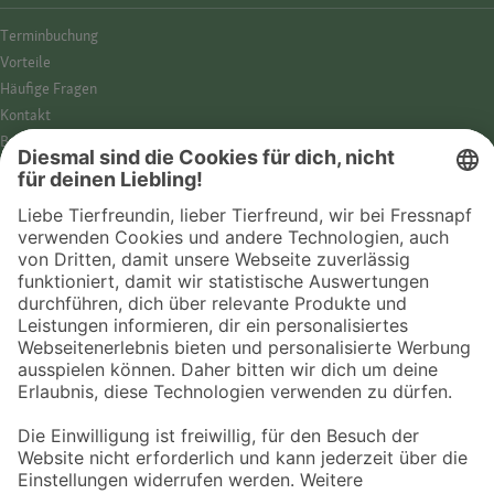
Termin­buchung
Vorteile
Häufige Fragen
Kontakt
Barrierefreiheit
Impressum
Datenschutz­hinweise
Cookies
AGB
Entdecke Fressnapf
Tierversicherung
GPS-Tracker
Fressnapf Salon
Online-Shop
© 2026 Fressnapf Tiernahrungs GmbH