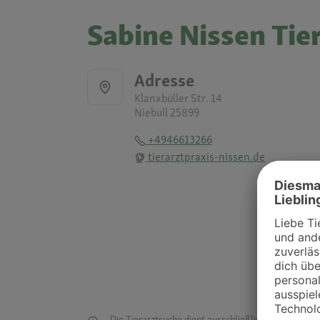
Sabine Nissen Tie
Adresse
Klanxbüller Str. 14
Niebüll 25899
+4946613266
tierarztpraxis-nissen.de
Die Tierarztsuche dient ausschließlich dazu, Tierar