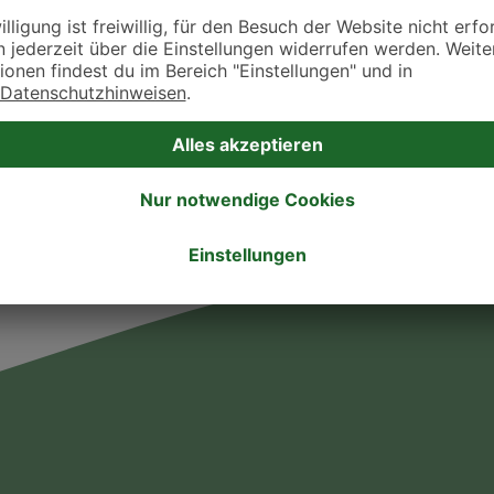
takt zu treten. Bitte wende dich hierfür direkt an die jeweilige Praxis oder Klin
. Fressnapf Tierarztsuche als Praxis gelistet werden oder Ihre Daten ändern 