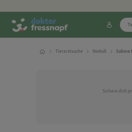
T
Tierarztsuche
Niebüll
Sabine 
Sichere dich j