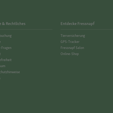
e & Rechtliches
Entdecke Fressnapf
­buchung
Tierversicherung
e
GPS-Tracker
e Fragen
Fressnapf Salon
t
Online-Shop
efreiheit
sum
hutz­hinweise
s