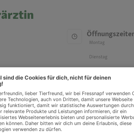
rärztin
Öffnungszeite
Montag
Dienstag
Mittwoch
Donnerstag
Freitag
Samstag
Sonntag
ztpraxen und Kliniken in deiner Nähe übersichtlich anzuzeigen. Über Dr. Fressnap