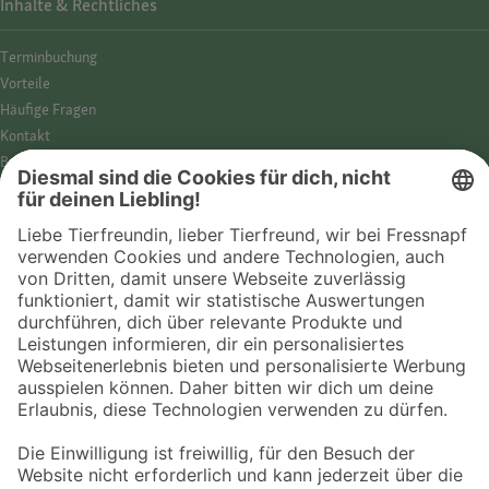
Inhalte & Rechtliches
Termin­buchung
Vorteile
Häufige Fragen
Kontakt
Barrierefreiheit
Impressum
Datenschutz­hinweise
Cookies
AGB
Entdecke Fressnapf
Tierversicherung
GPS-Tracker
Fressnapf Salon
Online-Shop