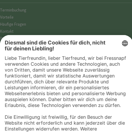
Termin­buchung
Vorteile
Häufige Fragen
Kontakt
Barrierefreiheit
Impressum
Datenschutz­hinweise
Cookies
AGB
Entdecke Fressnapf
Tierversicherung
GPS-Tracker
Fressnapf Salon
Online-Shop
© 2026 Fressnapf Tiernahrungs GmbH