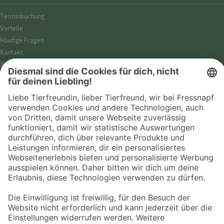
Termin­buchung
Vorteile
Häufige Fragen
Kontakt
Barrierefreiheit
Impressum
Datenschutz­hinweise
Cookies
AGB
Entdecke Fressnapf
Tierversicherung
GPS-Tracker
Fressnapf Salon
Online-Shop
© 2026 Fressnapf Tiernahrungs GmbH