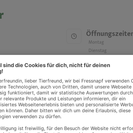
r
Öffnungszeite
Montag
Dienstag
Mittwoch
Donnerstag
Freitag
Samstag
Sonntag
ztpraxen und Kliniken in deiner Nähe übersichtlich anzuzeigen. Über Dr. Fressnap
takt zu treten. Bitte wende dich hierfür direkt an die jeweilige Praxis oder Klin
. Fressnapf Tierarztsuche als Praxis gelistet werden oder Ihre Daten ändern 