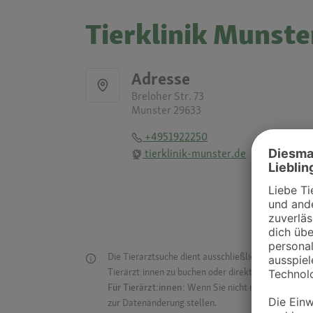
Tierklinik Munste
Adresse
Breloher Str. 73
Munster 29633
+4951922250
tierklinik-munster.de
Die Tierarztsuche dient ausschließlich dazu, Tierar
Tierärzt:innen zu buchen oder direkt mit ihnen in Kon
Für Tierärzt:innen:
Wenn Sie nicht mehr auf der Dr
zur Datenänderung stellen.