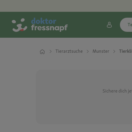
T
Tierarztsuche
Munster
Tierkl
Sichere dich j