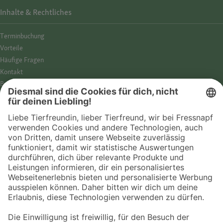
Inhalte & Rechtliches
Termin­buchung
Vorteile
Häufige Fragen
Kontakt
Barrierefreiheit
Impressum
Datenschutz­hinweise
Cookies
AGB
Entdecke Fressnapf
Tierversicherung
GPS-Tracker
Fressnapf Salon
Online-Shop