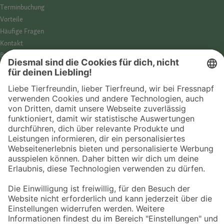
Termin­buchung
Vorteile
Häufige Fragen
Kontakt
Barrierefreiheit
Impressum
Datenschutz­hinweise
Cookies
AGB
Entdecke Fressnapf
Tierversicherung
GPS-Tracker
Fressnapf Salon
Online-Shop
© 2026 Fressnapf Tiernahrungs GmbH
Westpreußenstraße 32-38