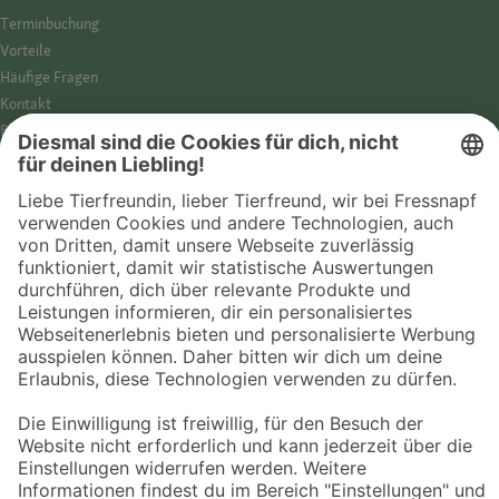
Termin­buchung
Vorteile
Häufige Fragen
Kontakt
Barrierefreiheit
Impressum
Datenschutz­hinweise
Cookies
AGB
Entdecke Fressnapf
Tierversicherung
GPS-Tracker
Fressnapf Salon
Online-Shop
© 2026 Fressnapf Tiernahrungs GmbH
Westpreußenstraße 32-38