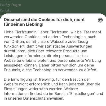
Häufige Fragen
Kontakt
Barrierefreiheit
Impressum
Datenschutz­hinweise
Cookies
AGB
Entdecke Fressnapf
Tierversicherung
GPS-Tracker
Fressnapf Salon
Online-Shop
© 2026 Fressnapf Tiernahrungs GmbH
Westpreußenstraße 32-38
47809 Krefeld