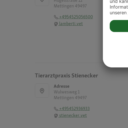
Hügelstraße 12
Mettingen 49497
+4954525056500
lamberti.vet
Tierarztpraxis Stienecker
Adresse
Wulwesweg 1
Mettingen 49497
+495452936933
stienecker.vet