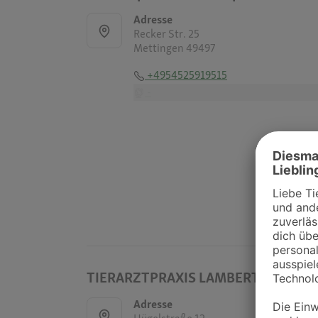
Adresse
Recker Str. 25
Mettingen 49497
+4954525919515
-
TIERARZTPRAXIS LAMBERTI
Adresse