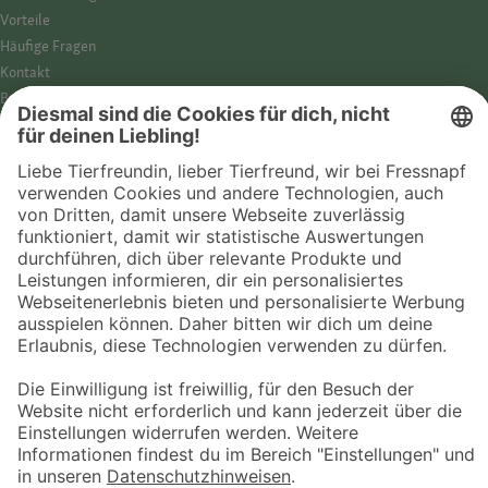
Vorteile
Häufige Fragen
Kontakt
Barrierefreiheit
Impressum
Datenschutz­hinweise
Cookies
AGB
Entdecke Fressnapf
Tierversicherung
GPS-Tracker
Fressnapf Salon
Online-Shop
© 2026 Fressnapf Tiernahrungs GmbH
Westpreußenstraße 32-38
47809 Krefeld