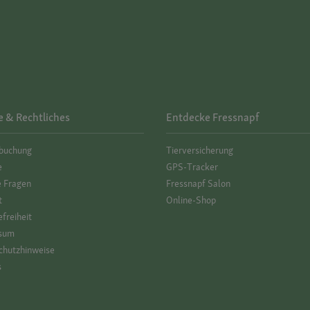
e & Rechtliches
Entdecke Fressnapf
­buchung
Tierversicherung
e
GPS-Tracker
e Fragen
Fressnapf Salon
t
Online-Shop
efreiheit
sum
hutz­hinweise
s