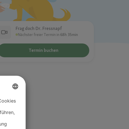
Frag doch Dr. Fressnapf
Nächster freier Termin in
68h 35min
Termin buchen