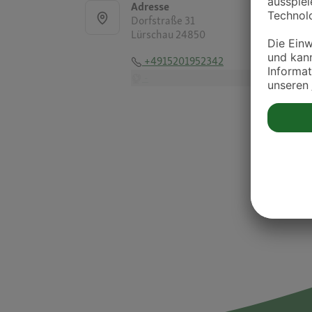
Adresse
Dorfstraße 31
Lürschau 24850
+4915201952342
-