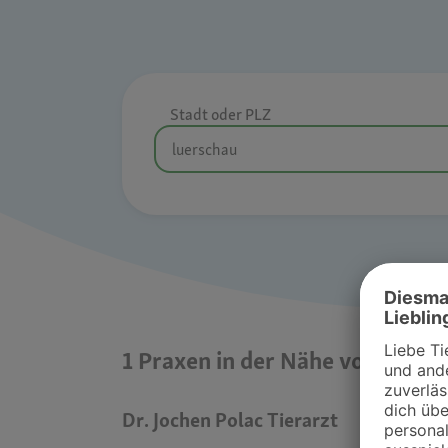
Stadt oder PLZ
1 Praxen in der Nähe von luers
Dr. Jochen Polac Tierarzt