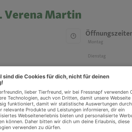
r. Verena Martin
Öffnungszeite
Montag
Dienstag
Mittwoch
Donnerstag
Freitag
Samstag
Sonntag
ztpraxen und Kliniken in deiner Nähe übersichtlich anzuzeigen. Über Dr. Fressnap