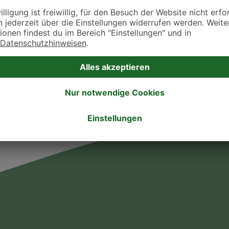
takt zu treten. Bitte wende dich hierfür direkt an die jeweilige Praxis oder Klin
. Fressnapf Tierarztsuche als Praxis gelistet werden oder Ihre Daten ändern 