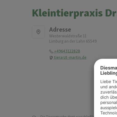
Kleintierpraxis D
Adresse
Westerwaldstraße 11
Limburg an der Lahn 65549
+49643122828
tierarzt-martin.de
Die Tierarztsuche dient ausschließlich dazu, Tierar