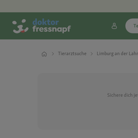
T
Tierarztsuche
Limburg an der Lah
Sichere dich j