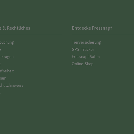
e & Rechtliches
Entdecke Fressnapf
­buchung
Tierversicherung
e
GPS-Tracker
e Fragen
Fressnapf Salon
t
Online-Shop
efreiheit
sum
hutz­hinweise
s