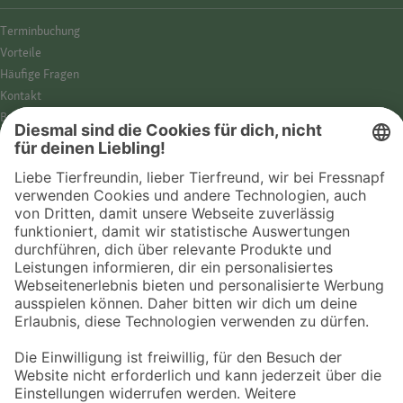
Termin­buchung
Vorteile
Häufige Fragen
Kontakt
Barrierefreiheit
Impressum
Datenschutz­hinweise
Cookies
AGB
Entdecke Fressnapf
Tierversicherung
GPS-Tracker
Fressnapf Salon
Online-Shop
© 2026 Fressnapf Tiernahrungs GmbH