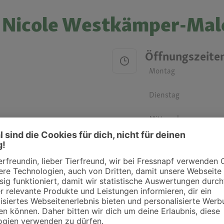
r. Nicole Westkämper-Mal
Öffnungszeite
Montag
Dienstag
Mittwoch
Donnerstag
Freitag
Samstag
Sonntag