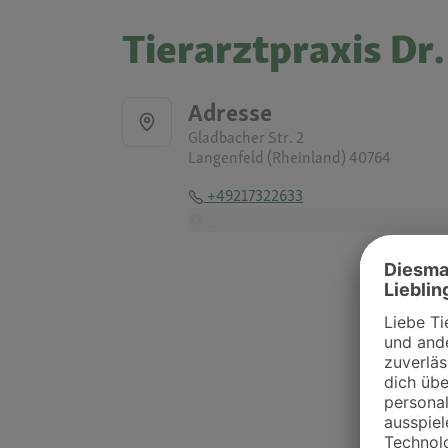
Tierarztpraxis D
Adresse
Gladbacher Str. 2
Langenfeld (Rheinland) 40764
+49217322633
-