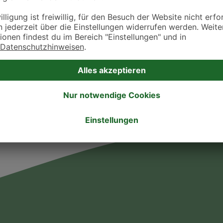
ztpraxen und Kliniken in deiner Nähe übersichtlich anzuzeigen. Über Dr. Fressnap
takt zu treten. Bitte wende dich hierfür direkt an die jeweilige Praxis oder Klin
. Fressnapf Tierarztsuche als Praxis gelistet werden oder Ihre Daten ändern 