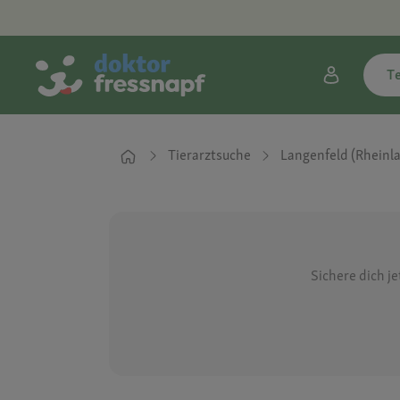
T
Tierarztsuche
Langenfeld (Rheinl
Sichere dich j