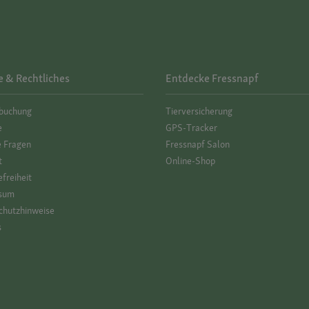
e & Rechtliches
Entdecke Fressnapf
­buchung
Tierversicherung
e
GPS-Tracker
e Fragen
Fressnapf Salon
t
Online-Shop
efreiheit
sum
hutz­hinweise
s