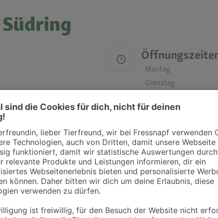
 Südring
Öffnungszeite
Montag
Dienstag
Mittwoch
Donnerstag
Freitag
Samstag
Sonntag
ztpraxen und Kliniken in deiner Nähe übersichtlich anzuzeigen. Über Dr. Fressnap
takt zu treten. Bitte wende dich hierfür direkt an die jeweilige Praxis oder Klin
. Fressnapf Tierarztsuche als Praxis gelistet werden oder Ihre Daten ändern 