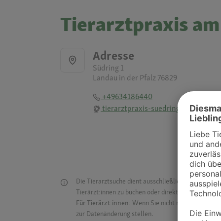
Tierarztpraxis am
Adresse
Südring 1
Landau in der Pfalz 76829
+49634186440
tierarztpraxis-suedring.de
Die Tierarztsuche dient ausschließlich dazu, Tierar
Tierärzt:innen zu buchen oder direkt mit ihnen in Kon
Für Tierärzt:innen:
Wenn Sie nicht mehr auf der Dr
zur Datenänderung stellen.