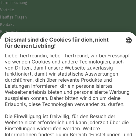
Termin­buchung
Vorteile
Häufige Fragen
Kontakt
Barrierefreiheit
Impressum
Datenschutz­hinweise
Cookies
AGB
Entdecke Fressnapf
Tierversicherung
GPS-Tracker
Fressnapf Salon
Online-Shop
© 2026 Fressnapf Tiernahrungs GmbH
Westpreußenstraße 32-38