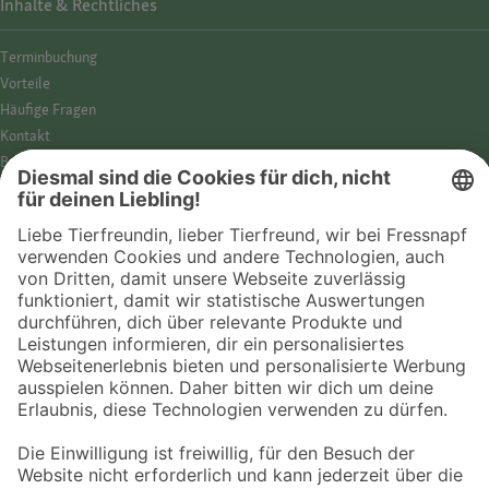
Inhalte & Rechtliches
Termin­buchung
Vorteile
Häufige Fragen
Kontakt
Barrierefreiheit
Impressum
Datenschutz­hinweise
Cookies
AGB
Entdecke Fressnapf
Tierversicherung
GPS-Tracker
Fressnapf Salon
Online-Shop