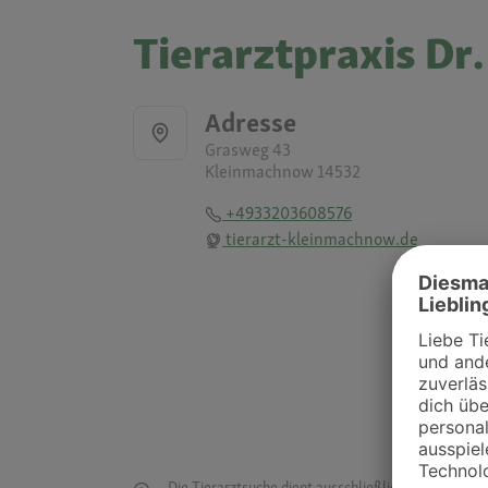
Tierarztpraxis D
Adresse
Grasweg 43
Kleinmachnow 14532
+4933203608576
tierarzt-kleinmachnow.de
Die Tierarztsuche dient ausschließlich dazu, Tierar