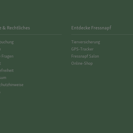
e & Rechtliches
Entdecke Fressnapf
­buchung
Tierversicherung
e
GPS-Tracker
e Fragen
Fressnapf Salon
t
Online-Shop
efreiheit
sum
hutz­hinweise
s