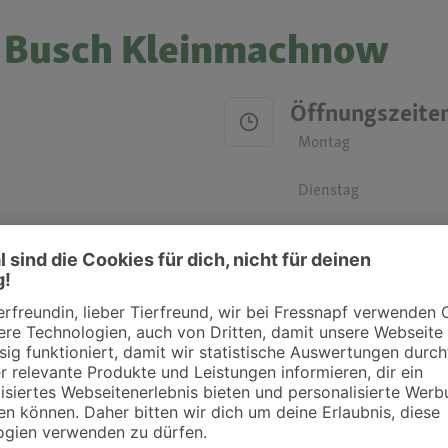
r. Busch Kleinmachnow
Öffnungszeite
Montag
Dienstag
Mittwoch
Donnerstag
Freitag
Samstag
Sonntag
ztpraxen und Kliniken in deiner Nähe übersichtlich anzuzeigen. Über Dr. Fressnap