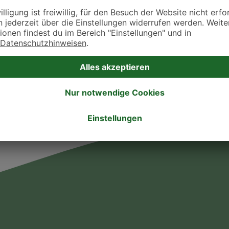
takt zu treten. Bitte wende dich hierfür direkt an die jeweilige Praxis oder Klin
. Fressnapf Tierarztsuche als Praxis gelistet werden oder Ihre Daten ändern 