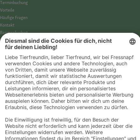
Termin­buchung
Vorteile
Häufige Fragen
Kontakt
Barrierefreiheit
Impressum
Datenschutz­hinweise
Cookies
AGB
Entdecke Fressnapf
Tierversicherung
GPS-Tracker
Fressnapf Salon
Online-Shop
© 2026 Fressnapf Tiernahrungs GmbH
Westpreußenstraße 32-38