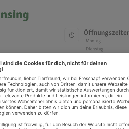
ensing
Öffnungszeite
Montag
Dienstag
Mittwoch
Donnerstag
Freitag
Samstag
Sonntag
ztpraxen und Kliniken in deiner Nähe übersichtlich anzuzeigen. Über Dr. Fressnap
takt zu treten. Bitte wende dich hierfür direkt an die jeweilige Praxis oder Klin
. Fressnapf Tierarztsuche als Praxis gelistet werden oder Ihre Daten ändern 