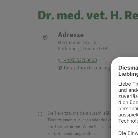
Dr. med. vet. H. R
Adresse
Northeimer Str. 18
Katlenburg-Lindau 37191
+495552709600
tierarztpraxis-rensing.de
Die Tierarztsuche dient ausschließlich dazu, Tierar
Tierärzt:innen zu buchen oder direkt mit ihnen in Kon
Für Tierärzt:innen:
Wenn Sie nicht mehr auf der Dr
zur Datenänderung stellen.