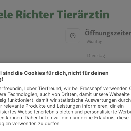
le Richter Tierärztin
Öffnungszeite
Montag
Dienstag
Mittwoch
Donnerstag
Freitag
Samstag
Sonntag
ztpraxen und Kliniken in deiner Nähe übersichtlich anzuzeigen. Über Dr. Fressnap