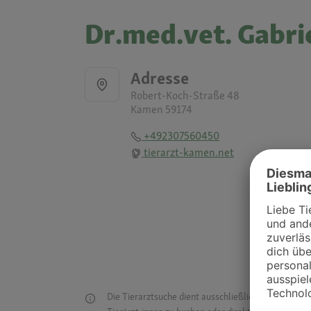
Dr.med.vet. Gabrie
Adresse
Robert-Koch-Straße 48
Kamen 59174
+492307560450
tierarzt-kamen.net
Die Tierarztsuche dient ausschließlich dazu, Tierar