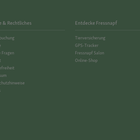
e & Rechtliches
Entdecke Fressnapf
­buchung
Tierversicherung
e
GPS-Tracker
e Fragen
Fressnapf Salon
t
Online-Shop
efreiheit
sum
hutz­hinweise
s