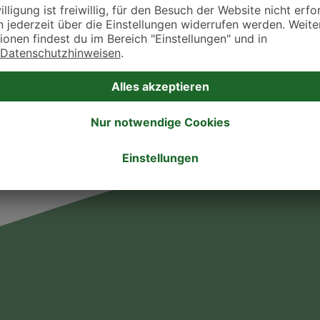
takt zu treten. Bitte wende dich hierfür direkt an die jeweilige Praxis oder Klin
. Fressnapf Tierarztsuche als Praxis gelistet werden oder Ihre Daten ändern 