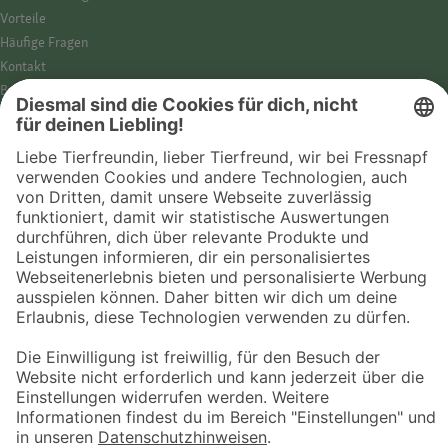
Vorteile
Häufige Fragen
Kontakt
Barrierefreiheit
Impressum
Datenschutz­hinweise
Cookies
AGB
Entdecke Fressnapf
Tierversicherung
GPS-Tracker
Fressnapf Salon
Online-Shop
© 2026 Fressnapf Tiernahrungs GmbH
Westpreußenstraße 32-38
47809 Krefeld